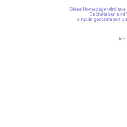
Diese Homepage wird aus 
Buchstaben und 
e-mails geschrieben und
Ins 
Lebenswunder, Fotos, 
Lebensfreude, Texte, Bildtexte, B
Lebensberatung, Energiebild, Seelenbild, Engel, Unity, Jesus
Ich, Selbstfindung, Bewusstsein, Reiki, Sonne
Kartenlegen, Channeling, Medium, Geistwe
jo Conrad, Elisabeth Kübler Ross, Einstein, 
Armin
Simpson Protocol, Emil Coue, Autosuggestion, YouTube
 Büchertipps, Bücher, Berge, Bäume, Wald, Sam Hess,
Free Spirit, Bruno Würthenberger, Autosuggestion
Bruno Würtenberger, Free Spirit, Fake News, 
Kaiserreich, Pedophälie, Elite, Kabale, Twitt
Masken, PCR Test, Covidioten, B