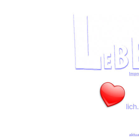
Impr
lich.
aktua